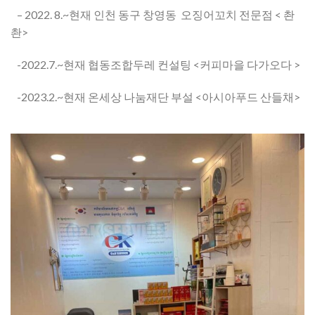
– 2022. 8.~현재 인천 동구 창영동 오징어꼬치 전문점 < 촨
촨>
-2022.7.~현재 협동조합두레 컨설팅 <커피마을 다가오다 >
-2023.2.~현재 온세상 나눔재단 부설 <아시아푸드 산들채>