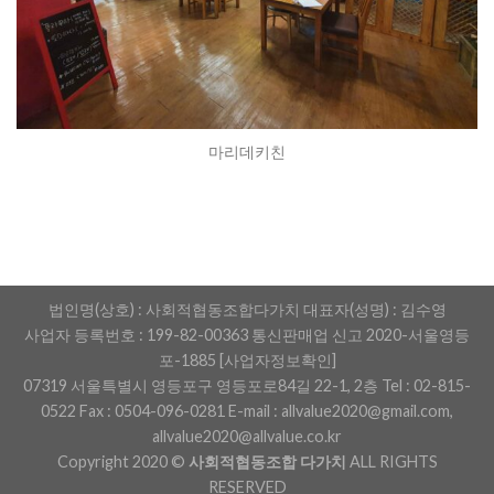
마리데키친
법인명(상호) : 사회적협동조합다가치 대표자(성명) : 김수영
사업자 등록번호 : 199-82-00363 통신판매업 신고 2020-서울영등
포-1885
[사업자정보확인]
07319 서울특별시 영등포구 영등포로84길 22-1, 2층 Tel :
02-815-
0522
Fax : 0504-096-0281 E-mail : allvalue2020@gmail.com,
allvalue2020@allvalue.co.kr
Copyright 2020 ©
사회적협동조합 다가치
ALL RIGHTS
RESERVED