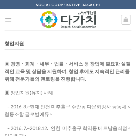
Skip
SOCIAL COOPERATIVE DAGACHI
to
content
창업지원
▣
경영ㆍ회계ㆍ세무ㆍ법률ㆍ서비스 등 창업에 필요한 실질
적인 교육 및 상담을 지원하며, 창업 후에도 지속적인 관리를
위해 전문가들의 멘토링을 진행합니다.
▣ 창업지원(유지) 사례
– 2016. 8.~현재 인천 미추홀구 주안동 다문화강사 공동체 <
협동조합 글로벌에듀>
– 2016. 7.~2018.12. 인천 미추홀구 학익동 베트남음식점 <
잇다카페>