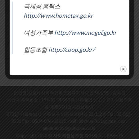
조합원 가입신청서 양식입니다 [...]
국세청 홈택스
http://www.hometax.go.kr
사회적협동조합 다가치 정관
여성가족부
http://www.mogef.go.kr
2021년 12월 08일
사회적협동조합 다가치는 사회복지 및 사회정의를 추구하는 법인
입니다. 첨부파일 : 다가치-정관 [...]
협동조합
http://coop.go.kr/
법인명(상호) : 사회적협동조합다가치 대표자(성명) : 김수영
사업자 등록번호 : 199-82-00363 통신판매업 신고 2020-서울영등
포-1885
[사업자정보확인]
07319 서울특별시 영등포구 영등포로84길 22-1, 2층 Tel :
02-815-
0522
Fax : 0504-096-0281 E-mail : allvalue2020@gmail.com,
allvalue2020@allvalue.co.kr
Copyright 2020 ©
사회적협동조합 다가치
ALL RIGHTS