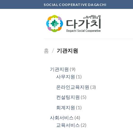
Skip
SOCIAL COOPERATIVE DAGACHI
to
content
홈
/
기관지원
9
기관지원
9
개
1
사무지원
1
제
개
3
온라인교육지원
3
품
제
개
5
컨설팅지원
5
품
제
개
1
회계지원
1
품
제
개
4
사회서비스
4
품
제
개
2
교육서비스
2
품
제
개