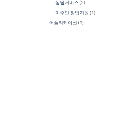
2
상담서비스
2
품
제
개
1
이주민 창업지원
1
품
제
개
3
어플리케이션
3
품
제
개
품
제
품