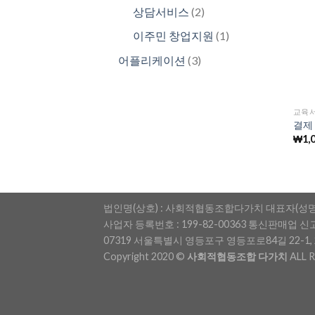
제
개
2
상담서비스
2
품
제
개
1
이주민 창업지원
1
품
제
개
3
어플리케이션
3
품
제
개
품
제
품
교육
결제
₩
1,
법인명(상호) : 사회적협동조합다가치 대표자(성명)
사업자 등록번호 : 199-82-00363 통신판매업 신
07319 서울특별시 영등포구 영등포로84길 22-1, 2층
Copyright 2020 ©
사회적협동조합 다가치
ALL 