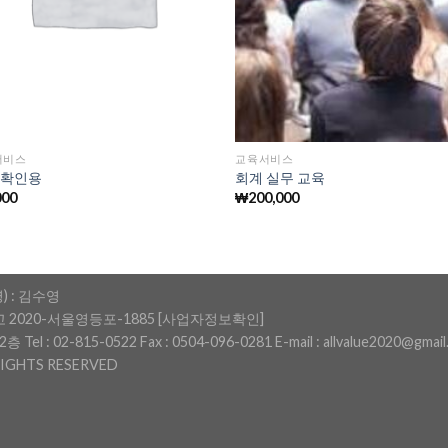
서비스
교육서비스
 확인용
회계 실무 교육
000
₩
200,000
 : 김수영
고 2020-서울영등포-1885
[사업자정보확인]
 Tel :
02-815-0522
Fax : 0504-096-0281 E-mail : allvalue2020@gmail.
RIGHTS RESERVED