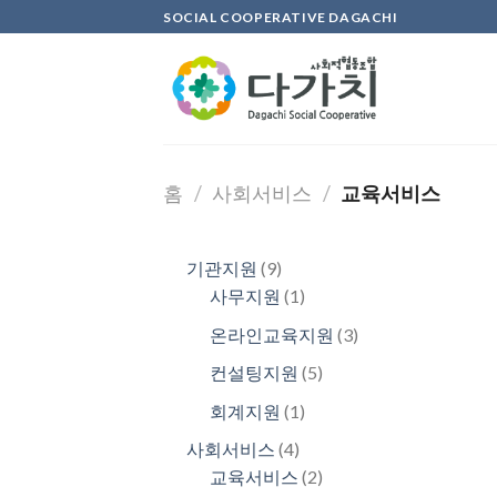
Skip
SOCIAL COOPERATIVE DAGACHI
to
content
홈
/
사회서비스
/
교육서비스
9
기관지원
9
개
1
사무지원
1
제
개
3
온라인교육지원
3
품
제
개
5
컨설팅지원
5
품
제
개
1
회계지원
1
품
제
개
4
사회서비스
4
품
제
개
2
교육서비스
2
품